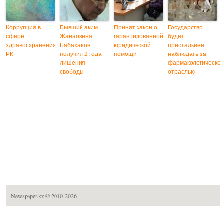
Коррупция в
Бывший аким
Принят закон о
Государство
сфере
Жанаозена
гарантированной
будет
здравоохранения
Бабаханов
юридической
пристальнее
РК
получил 2 года
помощи
наблюдать за
лишения
фармакологическ
свободы
отраслью
Newspaper.kz
© 2010-2026