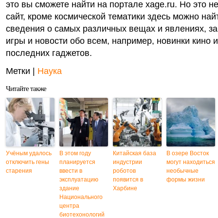
это вы сможете найти на портале xage.ru. Но это н
сайт, кроме космической тематики здесь можно на
сведения о самых различных вещах и явлениях, за
игры и новости обо всем, например, новинки кино 
последних гаджетов.
Метки |
Наука
Читайте также
Учёным удалось
В этом году
Китайская база
В озере Восток
отключить гены
планируется
индустрии
могут находиться
старения
ввести в
роботов
необычные
эксплуатацию
появится в
формы жизни
здание
Харбине
Национального
центра
биотехонологий