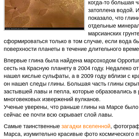
когда-то большая 
затоплена водой.
И
показало, что глин
отдельные минера
марсианских грунте
сформироваться только в том случае, если вода б
поверхности планеты в течение длительного време
Впервые глина была найдена марсоходом Opportuni
сесть на Красную планету в 2004 году. Недалеко от
нашел кислые сульфаты, а в 2009 году вблизи с к
он нашел следы глины. Большая часть глины скры
застывшей лавы и пепла, которые образовались в 
многовековых извержений вулканов.
Ученые уверены, что раньше глины на Марсе было
сейчас ее почти всю скрывает слой лавы.
Самые таинственные
загадки вселенной
, фотогра
Марса, изумительно красивые фото космического п