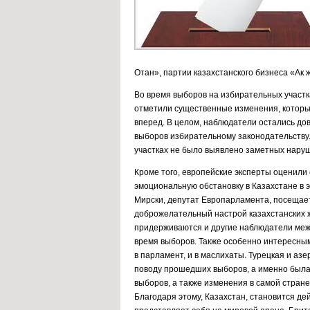
Отан», партии казахстанского бизнеса «Ак 
Во время выборов на избирательных участ
отметили существенные изменения, котор
вперед. В целом, наблюдатели остались до
выборов избирательному законодательству.
участках не было выявлено заметных наруш
Кроме того, европейские эксперты оценили
эмоциональную обстановку в Казахстане в 
Мирски, депутат Европарламента, посещает 
доброжелательный настрой казахстанских ж
придерживаются и другие наблюдатели межд
время выборов. Также особенно интересным
в парламент, и в маслихаты. Турецкая и аз
поводу прошедших выборов, а именно была 
выборов, а также изменения в самой стран
Благодаря этому, Казахстан, становится де