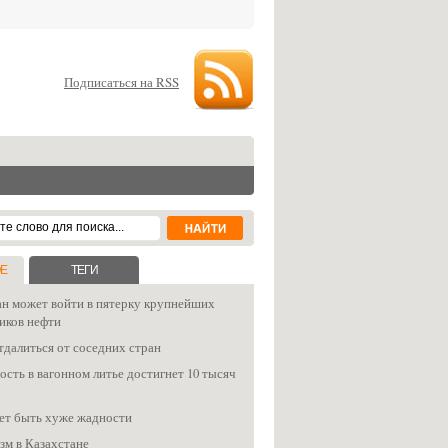
Подписаться на RSS
Е
ТЕГИ
ан может войти в пятерку крупнейших
иков нефти
тдалиться от соседних стран
сть в вагонном литье достигнет 10 тысяч
ет быть хуже жадности
зм в Казахстане