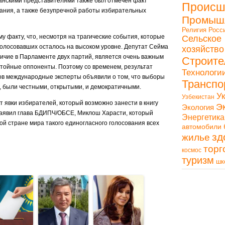
танскими представителями также был отмечен факт
Происш
ания, а также безупречной работы избирательных
Промыш
Религия
Росс
 факту, что, несмотря на трагические события, которые
Сельское
олосовавших осталось на высоком уровне. Депутат Сейма
хозяйство
личие в Парламенте двух партий, является очень важным
Строите
остойные оппоненты. Поэтому со временем, результат
Технологи
ов международные эксперты объявили о том, что выборы
Транспо
т, были честными, открытыми, и демократичными.
У
Узбекистан
явки избирателей, который возможно занести в книгу
Э
Экология
 заявил глава БДИПЧ/ОБСЕ, Миклош Харасти, который
Энергетика
ной стране мира такого единогласного голосования всех
автомобили
зд
жилье
торг
космос
туризм
шк