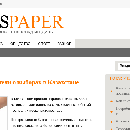
та
КА
ОБЩЕСТВО
СПОРТ
РАЗНОЕ
ПОПУЛЯРНО
ли о выборах в Казахстане
Казахст
поставщ
В Казахстане прошли парламентские выборы,
Как не о
которые стали одним из самых важных событий
Потребно
последних нескольких месяцев.
тонн
Центральная избирательная комиссия отметила,
Что мож
что явка составила более семидесяти пяти
Террори