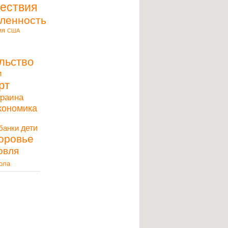
ествия
ленность
ия
США
льство
и
рт
краина
кономика
дети
банки
оровье
овля
ола