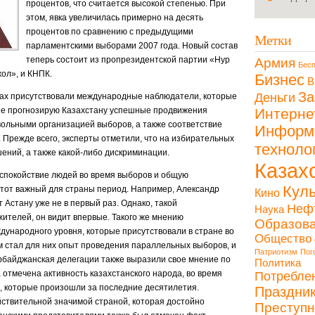
процентов, что считается высокой степенью. При
этом, явка увеличилась примерно на десять
процентов по сравнению с предыдущими
Метки
парламентскими выборами 2007 года. Новый состав
теперь состоит из пропрезидентской партии «Нур
Армия
Бесп
жол», и КНПК.
Бизнес
В
За
Деньги
ках присутствовали международные наблюдатели, которые
ые прогнозирую Казахстану успешные продвижения
Интерне
вольными организацией выборов, а также соответствие
Информ
 Прежде всего, эксперты отметили, что на избирательных
техноло
ений, а также какой-либо дискриминации.
Казах
 спокойствие людей во время выборов и общую
Куль
этот важный для страны период. Например, Александр
Кино
Астану уже не в первый раз. Однако, такой
Неф
Наука
ителей, он видит впервые. Такого же мнению
Образов
ународного уровня, которые присутствовали в стране во
Общество
 стал для них опыт проведения параллельных выборов, и
Патриотизм
Пог
ербайджанская делегации также выразили свое мнение по
Политика
отмечена активность казахстанского народа, во время
Потребле
е, которые произошли за последние десятилетия.
Праздни
йствительной значимой страной, которая достойно
Преступн