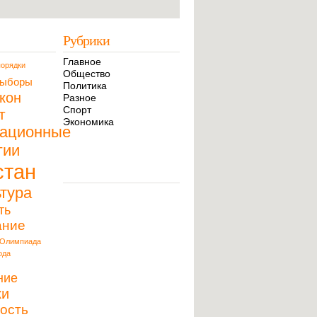
Рубрики
Главное
орядки
Общество
ыборы
Политика
кон
Разное
Спорт
т
Экономика
ационные
гии
стан
тура
ть
ание
Олимпиада
ода
ние
ки
ость