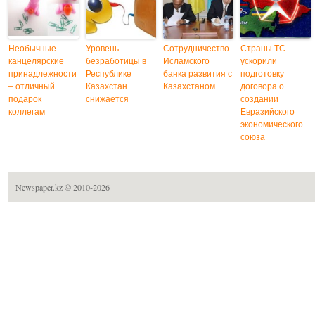
Необычные
Уровень
Сотрудничество
Страны ТС
канцелярские
безработицы в
Исламского
ускорили
принадлежности
Республике
банка развития с
подготовку
– отличный
Казахстан
Казахстаном
договора о
подарок
снижается
создании
коллегам
Евразийского
экономического
союза
Newspaper.kz
© 2010-2026