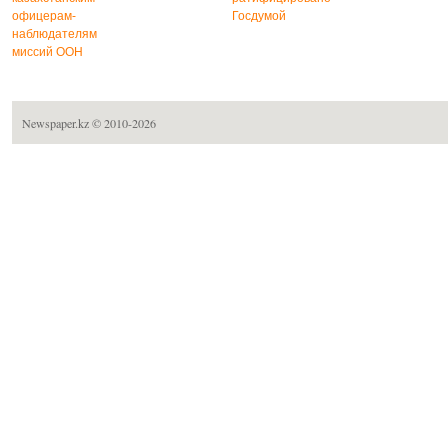
офицерам-
Госдумой
наблюдателям
миссий ООН
Newspaper.kz
© 2010-2026