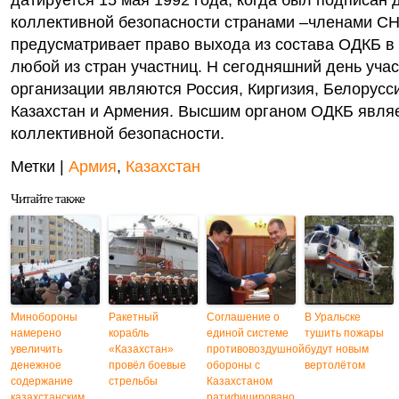
датируется 15 мая 1992 года, когда был подписан 
коллективной безопасности странами –членами СН
предусматривает право выхода из состава ОДКБ в
любой из стран участниц. Н сегодняшний день уча
организации являются Россия, Киргизия, Белорусс
Казахстан и Армения. Высшим органом ОДКБ являе
коллективной безопасности.
Метки |
Армия
,
Казахстан
Читайте также
Минобороны
Ракетный
Соглашение о
В Уральске
намерено
корабль
единой системе
тушить пожары
увеличить
«Казахстан»
противовоздушной
будут новым
денежное
провёл боевые
обороны с
вертолётом
содержание
стрельбы
Казахстаном
казахстанским
ратифицировано