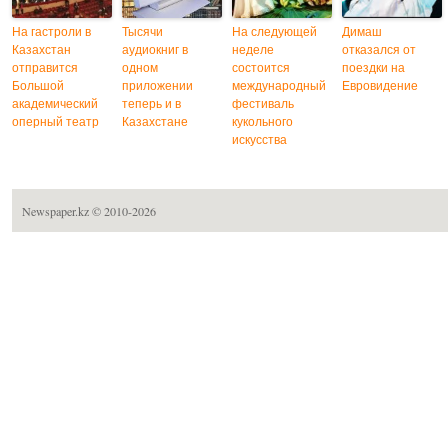
На гастроли в
Тысячи
На следующей
Димаш
Казахстан
аудиокниг в
неделе
отказался от
отправится
одном
состоится
поездки на
Большой
приложении
международный
Евровидение
академический
теперь и в
фестиваль
оперный театр
Казахстане
кукольного
искусства
Newspaper.kz
© 2010-2026