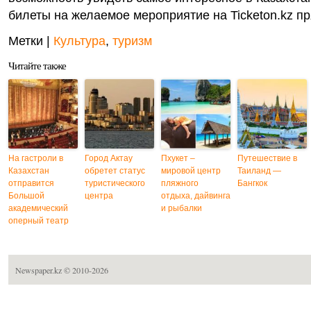
билеты на желаемое мероприятие на Ticketon.kz пр
Метки |
Культура
,
туризм
Читайте также
На гастроли в
Город Актау
Пхукет –
Путешествие в
Казахстан
обретет статус
мировой центр
Таиланд —
отправится
туристического
пляжного
Бангкок
Большой
центра
отдыха, дайвинга
академический
и рыбалки
оперный театр
Newspaper.kz
© 2010-2026