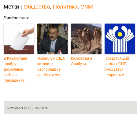
Метки |
Общество
,
Политика
,
СМИ
Читайте также
В Казахстане
Израиль и США
Казахстан и
Предстоящий
пройдут
устроили
Джибути
саммит СНГ
досрочные
беспорядки в
ожидается
выборы
арабском мире
непростым
президента
Newspaper.kz
© 2010-2026