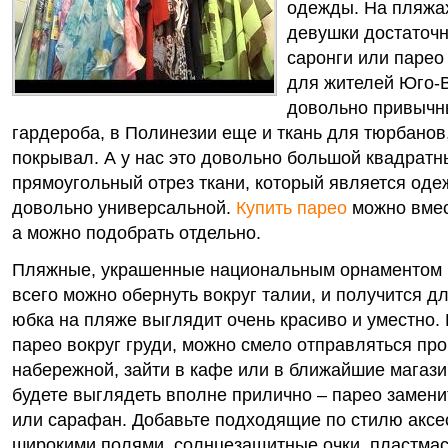
одежды. На пляжа
девушки достаточн
саронги или парео
для жителей Юго-В
довольно привычн
гардероба, в Полинезии еще и ткань для тюрбанов,
покрывал. А у нас это довольно большой квадратн
прямоугольный отрез ткани, который является оде
довольно универсальной.
Купить парео
можно вмес
а можно подобрать отдельно.
Пляжные, украшенные национальным орнаментом 
всего можно обернуть вокруг талии, и получится д
юбка на пляже выглядит очень красиво и уместно.
парео вокруг груди, можно смело отправляться про
набережной, зайти в кафе или в ближайшие магази
будете выглядеть вполне прилично – парео замени
или сарафан. Добавьте подходящие по стилю аксе
широкими полями, солнцезащитные очки, пластма