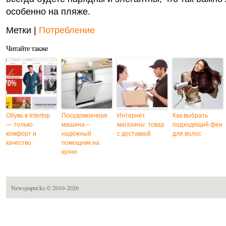
особенно на пляже.
Метки |
Потребление
Читайте также
Обувь в Intertop
Посудомоечная
Интернет
Как выбрать
— только
машина –
магазины: товар
подходящий фен
комфорт и
надёжный
с доставкой
для волос
качество
помощник на
кухне
Newspaper.kz
© 2010-2026