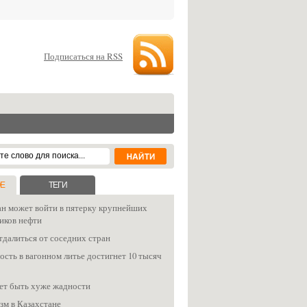
Подписаться на RSS
Е
ТЕГИ
ан может войти в пятерку крупнейших
иков нефти
тдалиться от соседних стран
сть в вагонном литье достигнет 10 тысяч
ет быть хуже жадности
зм в Казахстане