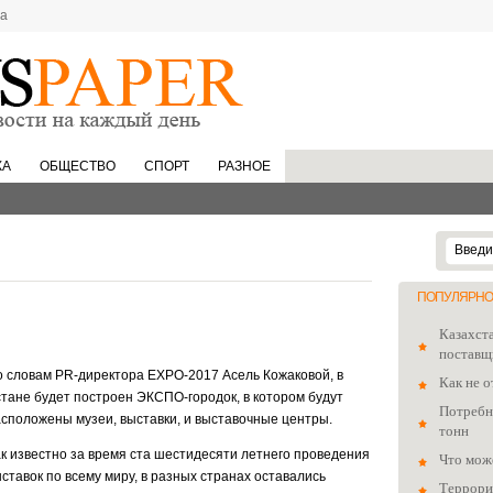
та
КА
ОБЩЕСТВО
СПОРТ
РАЗНОЕ
ПОПУЛЯРНО
Казахст
поставщ
 словам PR-директора EXPO-2017 Асель Кожаковой, в
Как не о
тане будет построен ЭКСПО-городок, в котором будут
Потребно
сположены музеи, выставки, и выставочные центры.
тонн
к известно за время ста шестидесяти летнего проведения
Что мож
ставок по всему миру, в разных странах оставались
Террори