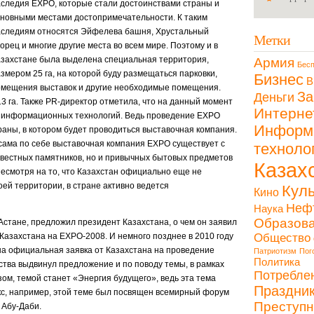
следия EXPO, которые стали достоинствами страны и
новными местами достопримечательности. К таким
аследиям относятся Эйфелева башня, Хрустальный
Метки
орец и многие другие места во всем мире. Поэтому и в
захстане была выделена специальная территория,
Армия
Бесп
змером 25 га, на которой буду размещаться парковки,
Бизнес
В
омещения выставок и другие необходимые помещения.
За
Деньги
3 га. Также PR-директор отметила, что на данный момент
Интерне
ю информационных технологий. Ведь проведение EXPO
Информ
аны, в котором будет проводиться выставочная компания.
о сама по себе выставочная компания EXPO существует с
техноло
известных памятников, но и привычных бытовых предметов
Казах
есмотря на то, что Казахстан официально еще не
ей территории, в стране активно ведется
Куль
Кино
Неф
Наука
Образов
Астане, предложил президент Казахстана, о чем он заявил
Казахстана на EXPO-2008. И немного позднее в 2010 году
Общество
а официальная заявка от Казахстана на проведение
Патриотизм
Пог
Политика
ства выдвинул предложение и по поводу темы, в рамках
Потребле
ом, темой станет «Энергия будущего», ведь эта тема
Праздни
акс, например, этой теме был посвящен всемирный форум
Преступн
 Абу-Даби.