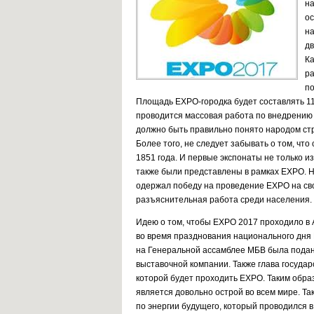
на
ос
н
дв
Ка
ра
п
Площадь EXPO-городка будет составлять 11
проводится массовая работа по внедрени
должно быть правильно понято народом стр
Более того, не следует забывать о том, чт
1851 года. И первые экспонаты не только 
также были представлены в рамках EXPO. Н
одержал победу на проведение EXPO на сво
разъяснительная работа среди населения.
Идею о том, чтобы EXPO 2017 проходило в 
во время празднования национального дня 
на Генеральной ассамблее МБВ была подан
выставочной компании. Также глава государ
которой будет проходить EXPO. Таким образ
является довольно острой во всем мире. Т
по энергии будущего, который проводился в