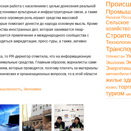
Происш
есная работа с населением с целью донесения реальной
Промыш
д понимал культурные и инфраструктурные связи, а также
Религия
Росс
росе огромную роль играют средства массовой
Сельское
орые помогают донести до народа основную мысль. Кроме
хозяйство
рства иностранных дел, которая занимается пиар-
Строите
руется привлечение и международного сообщества с
иться аккредитации, пресс-туры, а также, активно
Технологи
Транспо
У
а, то PR-директор отметила, что на информационную
Узбекистан
Э
Экология
нимальные средства. Главным образом, журналисты сами
Энергетика
ниям, которые проводятся, поэтому платить за материалы
автомобили
хнических и организационных вопросов, то в этой области
зд
жилье
торг
космос
ышленность
,
Экономика
туризм
шк