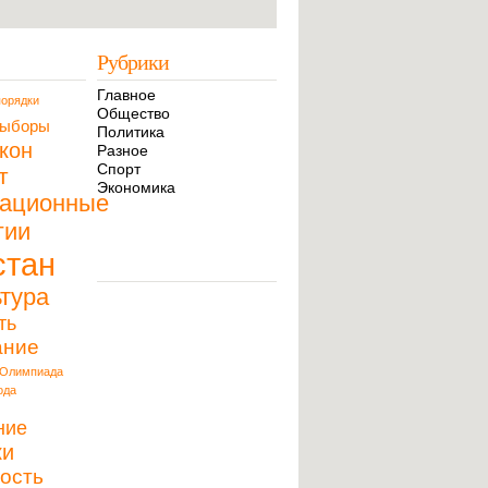
Рубрики
Главное
орядки
Общество
ыборы
Политика
кон
Разное
Спорт
т
Экономика
ационные
гии
стан
тура
ть
ание
Олимпиада
ода
ние
ки
ость