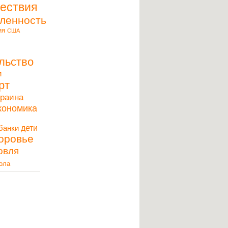
ествия
ленность
ия
США
льство
и
рт
краина
кономика
дети
банки
оровье
овля
ола