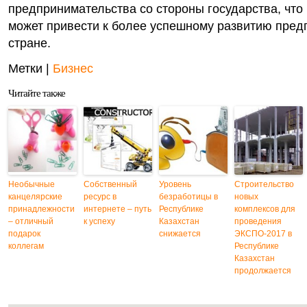
предпринимательства со стороны государства, что 
может привести к более успешному развитию пред
стране.
Метки |
Бизнес
Читайте также
Необычные
Собственный
Уровень
Строительство
канцелярские
ресурс в
безработицы в
новых
принадлежности
интернете – путь
Республике
комплексов для
– отличный
к успеху
Казахстан
проведения
подарок
снижается
ЭКСПО-2017 в
коллегам
Республике
Казахстан
продолжается