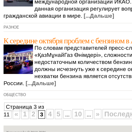
международной организации ИКАО. 
данная организация регулирует во
гражданской авиации в мире.
[...Дальше]
РАЗНОЕ
К середине октября проблем с бензином в 
По словам представителей пресс-
«ҚазМұнайГаз Өнімдері», сложности
недостаточным количеством бензин
должны исчезнуть уже к середине о
нехватки бензина является отсутств
России.
[...Дальше]
ОБЩЕСТВО
Страница 3 из
«
1
2
4
5
10
»
Последн
11
3
...
...