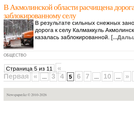
В Акмолинской области расчищена дорога
заблокированному селу
В результате сильных снежных зано
дорога к селу Калмаккуль Акмолинс
казалась заблокированной.
[...Даль
ОБЩЕСТВО
«
Страница 5 из 11
Первая
«
3
4
6
7
10
»
...
5
...
...
Newspaper.kz
© 2010-2026