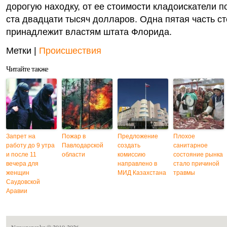
дорогую находку, от ее стоимости кладоискатели п
ста двадцати тысяч долларов. Одна пятая часть с
принадлежит властям штата Флорида.
Метки |
Происшествия
Читайте также
Запрет на
Пожар в
Предложение
Плохое
работу до 9 утра
Павлодарской
создать
санитарное
и после 11
области
комиссию
состояние рынка
вечера для
направлено в
стало причиной
женщин
МИД Казахстана
травмы
Саудовской
Аравии