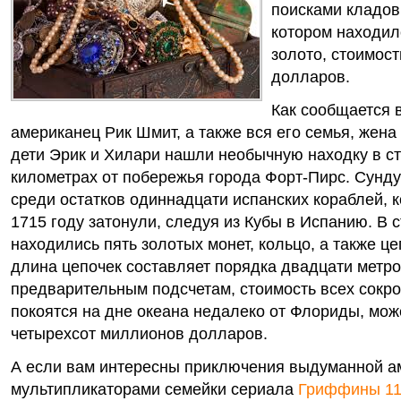
поисками кладов,
котором находил
золото, стоимост
долларов.
Как сообщается 
американец Рик Шмит, а также вся его семья, жена
дети Эрик и Хилари нашли необычную находку в ст
километрах от побережья города Форт-Пирс. Сунд
среди остатков одиннадцати испанских кораблей, 
1715 году затонули, следуя из Кубы в Испанию. В
находились пять золотых монет, кольцо, а также ц
длина цепочек составляет порядка двадцати метро
предварительным подсчетам, стоимость всех сокр
покоятся на дне океана недалеко от Флориды, мож
четырехсот миллионов долларов.
А если вам интересны приключения выдуманной а
мультипликаторами семейки сериала
Гриффины 11