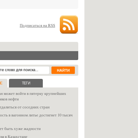
Подписаться на RSS
Е
ТЕГИ
ан может войти в пятерку крупнейших
иков нефти
тдалиться от соседних стран
сть в вагонном литье достигнет 10 тысяч
ет быть хуже жадности
зм в Казахстане