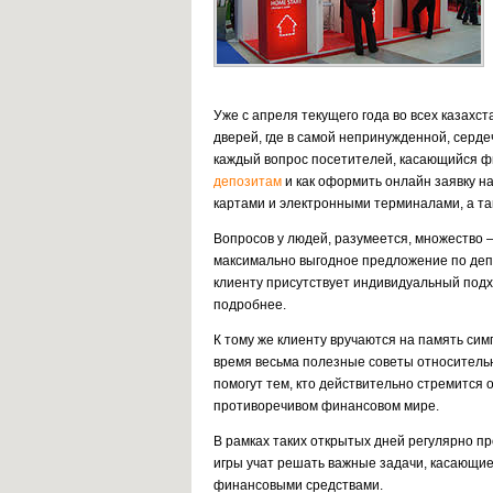
Уже с апреля текущего года во всех казахс
дверей, где в самой непринужденной, серде
каждый вопрос посетителей, касающийся ф
депозитам
и как оформить онлайн заявку на
картами и электронными терминалами, а та
Вопросов у людей, разумеется, множество –
максимально выгодное предложение по депо
клиенту присутствует индивидуальный подх
подробнее.
К тому же клиенту вручаются на память си
время весьма полезные советы относительн
помогут тем, кто действительно стремится
противоречивом финансовом мире.
В рамках таких открытых дней регулярно п
игры учат решать важные задачи, касающие
финансовыми средствами.