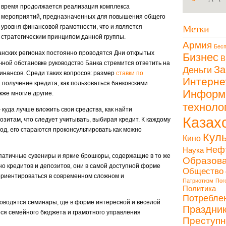
время продолжается реализация комплекса
мероприятий, предназначенных для повышения общего
Метки
уровня финансовой грамотности, что и является
стратегическим принципом данной группы.
Армия
Бесп
танских регионах постоянно проводятся Дни открытых
Бизнес
В
чной обстановке руководство Банка стремится ответить на
За
Деньги
инансов. Среди таких вопросов: размер
ставки по
Интерне
 получение кредита, как пользоваться банковскими
Информ
кже многие другие.
техноло
 куда лучше вложить свои средства, как найти
Казах
зитам, что следует учитывать, выбирая кредит. К каждому
од, его стараются проконсультировать как можно
Куль
Кино
Неф
Наука
мпатичные сувениры и яркие брошюры, содержащие в то же
Образов
о кредитов и депозитов, они в самой доступной форме
Общество
 ориентироваться в современном сложном и
Патриотизм
Пог
Политика
Потребле
роводятся семинары, где в форме интересной и веселой
Праздни
ся семейного бюджета и грамотного управления
Преступн