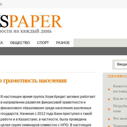
та
КА
ОБЩЕСТВО
СПОРТ
РАЗНОЕ
ПОПУЛЯРНО
 грамотность населения
Казахст
поставщ
В настоящее время группа Хоум Кредит активно работает
Как не о
в направлении развития финансовой грамотности и
Потребно
финансового образования среди населения различных
тонн
государств.
Начиная с 2012 года Банк приступил к такой
Что мож
работе и в Казахстане, в частности, была проведена
целая серия семинаров совместно с НПО. В настоящее
Террори