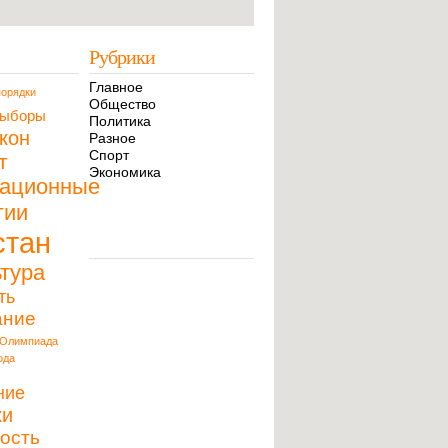
Рубрики
Главное
орядки
Общество
ыборы
Политика
кон
Разное
Спорт
т
Экономика
ационные
гии
стан
тура
ть
ание
Олимпиада
ода
ние
ки
ость