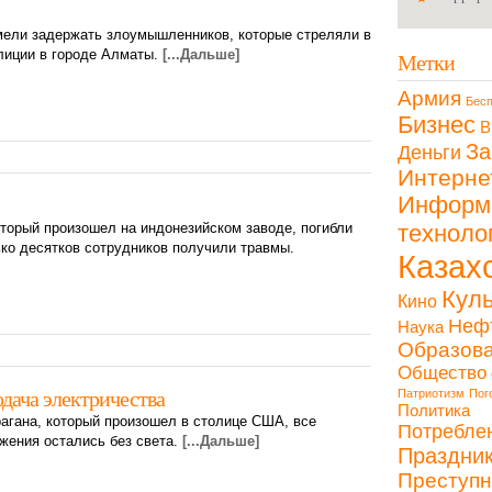
мели задержать злоумышленников, которые стреляли в
лиции в городе Алматы.
[...Дальше]
Метки
Армия
Бесп
Бизнес
В
За
Деньги
Интерне
Информ
оторый произошел на индонезийском заводе, погибли
техноло
ько десятков сотрудников получили травмы.
Казах
Куль
Кино
Неф
Наука
Образов
Общество
дача электричества
Патриотизм
Пог
Политика
агана, который произошел в столице США, все
Потребле
жения остались без света.
[...Дальше]
Праздни
Преступн