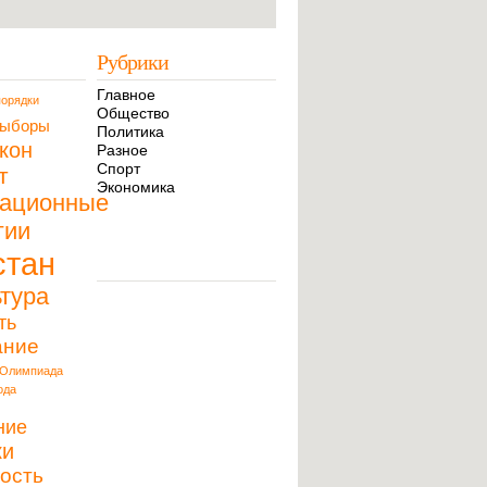
Рубрики
Главное
орядки
Общество
ыборы
Политика
кон
Разное
Спорт
т
Экономика
ационные
гии
стан
тура
ть
ание
Олимпиада
ода
ние
ки
ость