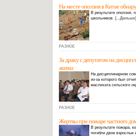
На месте оползня в Китае обнар
В результате оползня, 
школьников.
[...Дальше
РАЗНОЕ
За драку с депутатом на дисцип
акима
На дисциплинарном сов
из-за которого был отчи
маслихата сельского о
РАЗНОЕ
Жертвы при пожаре частного до
В результате пожара, к
погибли двое взрослых 