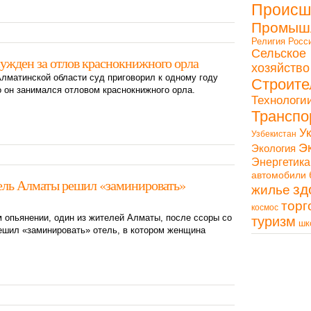
Происш
Промыш
Религия
Росс
Сельское
ужден за отлов краснокнижного орла
хозяйство
лматинской области суд приговорил к одному году
Строите
о он занимался отловом краснокнижного орла.
Технологи
Транспо
У
Узбекистан
Э
Экология
Энергетика
автомобили
ель Алматы решил «заминировать»
зд
жилье
торг
космос
 опьянении, один из жителей Алматы, после ссоры со
туризм
шк
ешил «заминировать» отель, в котором женщина