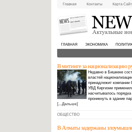
Главная
Контакты
Карта Сай
ГЛАВНАЯ
ЭКОНОМИКА
ПОЛИТИ
В митинге за национализацию р
Недавно в Бишкеке сост
властей национализации
принадлежит компании C
УВД Киргизии применили
насчитывалось порядка 
проникнуть в здание па
[...Дальше]
ОБЩЕСТВО
В Алматы задержаны злоумышлен