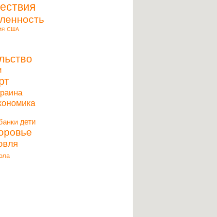
ествия
ленность
ия
США
льство
и
рт
краина
кономика
дети
банки
оровье
овля
ола