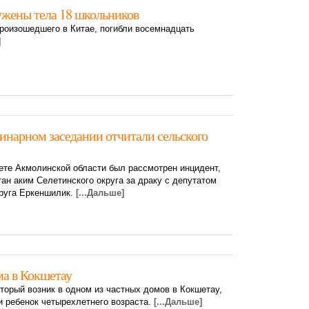
ужены тела 18 школьников
произошедшего в Китае, погибли восемнадцать
]
линарном заседании отчитали сельского
ете Акмолинской области был рассмотрен инцидент,
тан аким Селетинского округа за драку с депутатом
круга Еркеншилик.
[...Дальше]
ма в Кокшетау
оторый возник в одном из частных домов в Кокшетау,
и ребенок четырехлетнего возраста.
[...Дальше]