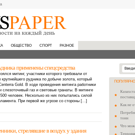
та
КА
ОБЩЕСТВО
СПОРТ
РАЗНОЕ
удника применены спецсредства
оялся митинг, участники которого требовали от
 крупнейшего рудника по добыче золота, который
ПОПУЛЯРНО
enterra Gold. В ходе проведения митинга работники
 слезоточивый газ и световые гранаты. В митинге
Казахст
500 человек. Несколько из них попытались силой
поставщ
рламента. При первой же угрозе со стороны […]
Как не о
Потребно
тонн
Что мож
ники, стрелявшие в воздух у здания
Террори