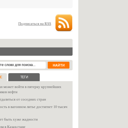
Подписаться на RSS
Е
ТЕГИ
ан может войти в пятерку крупнейших
иков нефти
тдалиться от соседних стран
сть в вагонном литье достигнет 10 тысяч
ет быть хуже жадности
зм в Казахстане