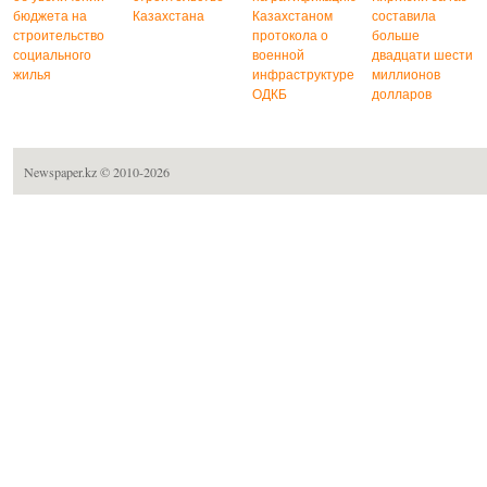
бюджета на
Казахстана
Казахстаном
составила
строительство
протокола о
больше
социального
военной
двадцати шести
жилья
инфраструктуре
миллионов
ОДКБ
долларов
Newspaper.kz
© 2010-2026